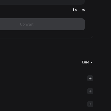
1 ≈ --
Convert
Еще