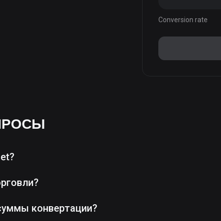
Conversion rate
ПРОСЫ
et?
орговли?
суммы конвертации?