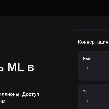
Конвертация
From
ть
ML
в
To
иллионы. Доступ
ным