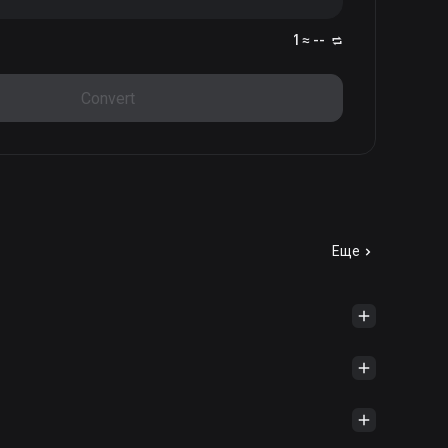
1 ≈ --
Convert
Еще