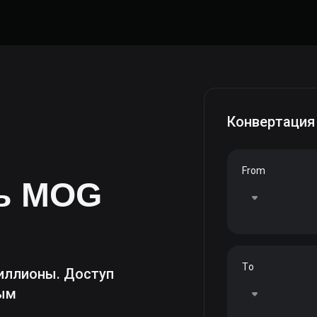
Конвертация
From
ть
MOG
To
иллионы. Доступ
ным