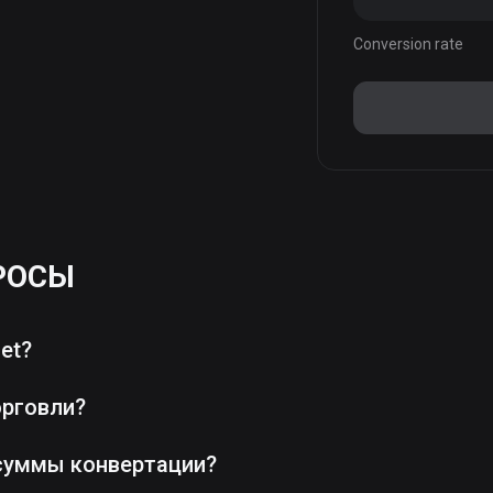
Conversion rate
РОСЫ
et?
орговли?
суммы конвертации?