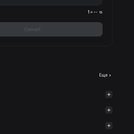
1 ≈ --
Convert
Еще