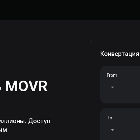
Конвертация
From
ь
MOVR
To
иллионы. Доступ
ным