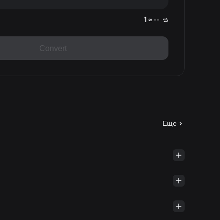
1 ≈ --
Convert
Еще