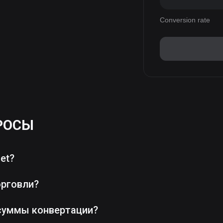
Conversion rate
РОСЫ
et?
орговли?
суммы конвертации?