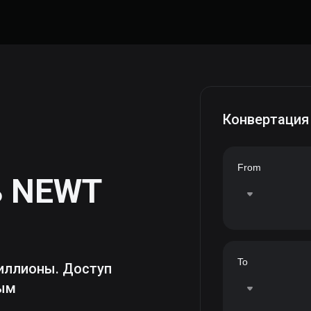
Конвертация
From
ь
NEWT
To
иллионы. Доступ
ным