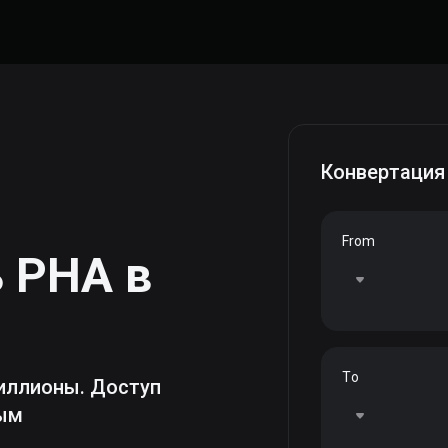
Конвертация
From
ь
PHA
в
To
иллионы. Доступ
ным