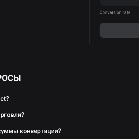
Conversion rate
РОСЫ
et?
орговли?
суммы конвертации?