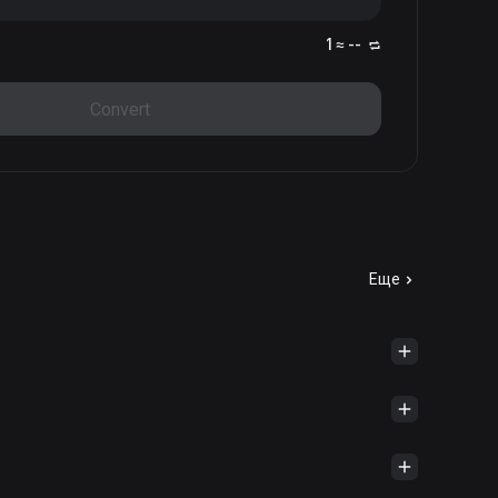
1 ≈ --
Convert
Еще