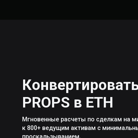
Конвертироват
PROPS
в
ETH
Мгновенные расчеты по сделкам на м
к 800+ ведущим активам с минималь
проскальзыванием.