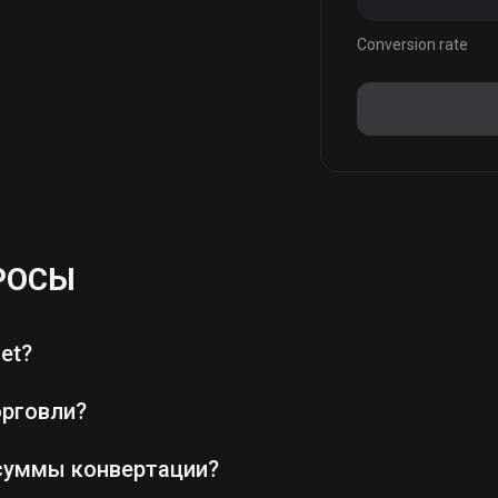
Conversion rate
РОСЫ
et?
орговли?
суммы конвертации?