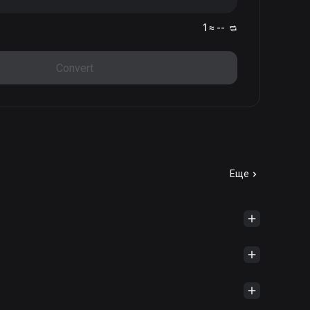
1 ≈ --
Convert
Еще