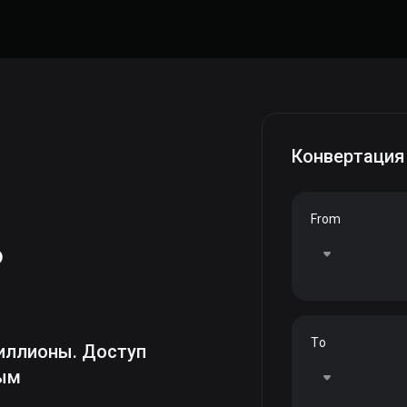
Конвертация
From
ь
To
иллионы. Доступ
ным