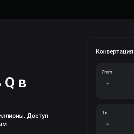
Конвертация
From
ь
Q
в
To
иллионы. Доступ
ным