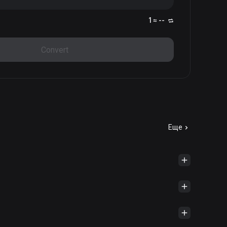
1 ≈ --
Convert
Еще