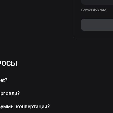
Conversion rate
РОСЫ
et?
орговли?
суммы конвертации?