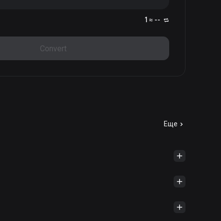
1 ≈ --
Convert
Еще