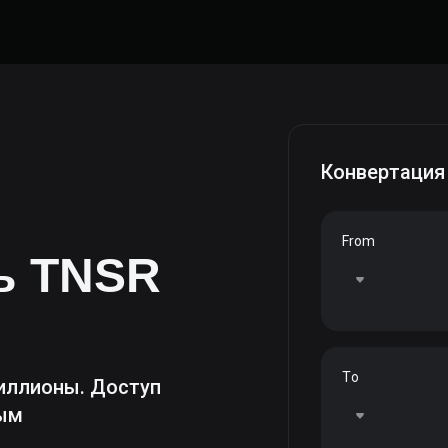
Конвертация
From
ть
TNSR
To
иллионы. Доступ
ным