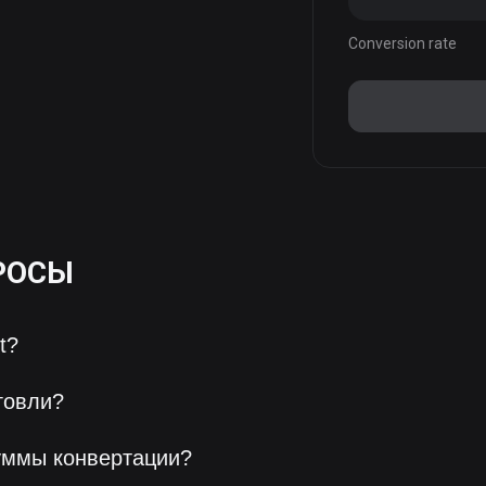
Conversion rate
РОСЫ
t?
говли?
уммы конвертации?