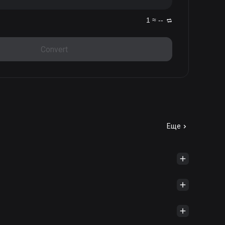
1 ≈ --
Convert
Еще