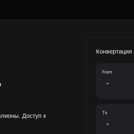
Конвертация
From
ь
To
лионы. Доступ к