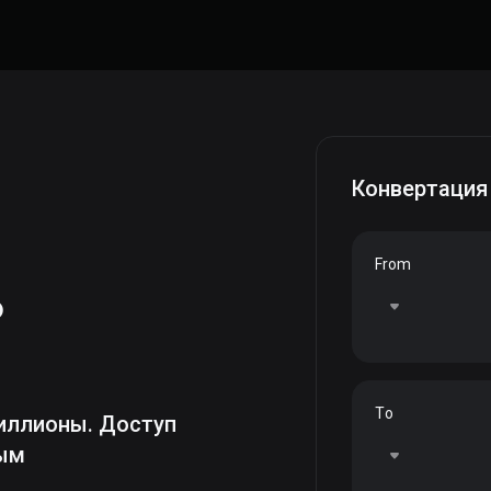
Конвертация
From
ь
To
иллионы. Доступ
ным