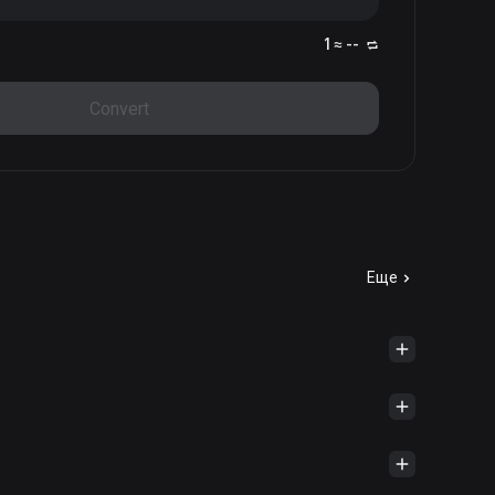
1 ≈ --
Convert
Еще