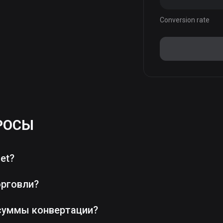
Conversion rate
РОСЫ
et?
орговли?
суммы конвертации?