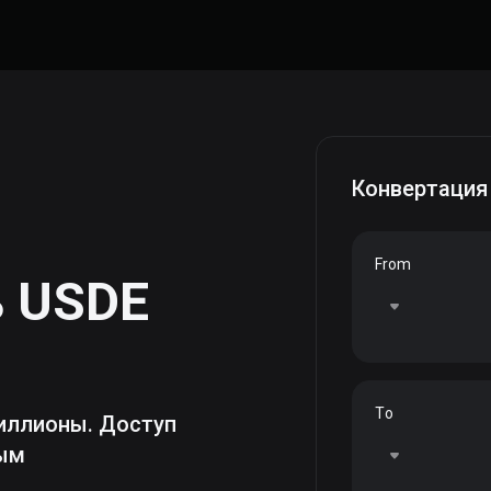
Конвертация
From
ь
USDE
To
иллионы. Доступ
ным