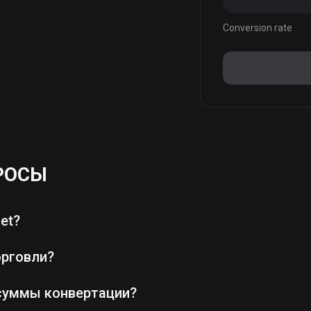
Conversion rate
РОСЫ
et?
орговли?
суммы конвертации?