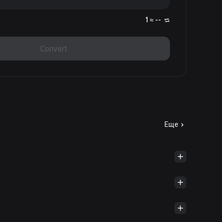
1 ≈ --
Convert
Еще