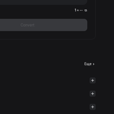
1 ≈ --
Convert
Еще