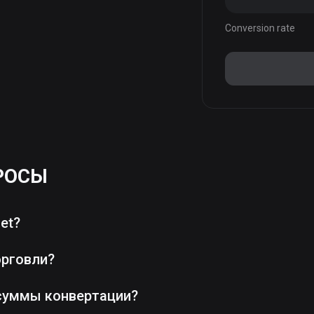
Conversion rate
РОСЫ
et?
орговли?
суммы конвертации?