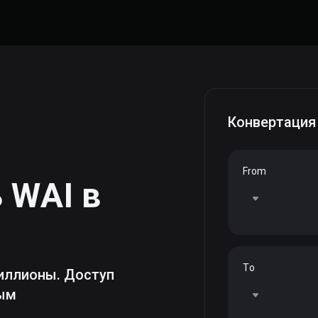
Конвертация
From
ь
WAI
в
To
иллионы. Доступ
ным