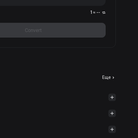
1 ≈ --
Convert
Еще