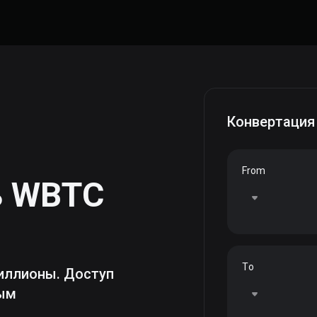
Конвертация
From
ь
WBTC
To
иллионы. Доступ
ным