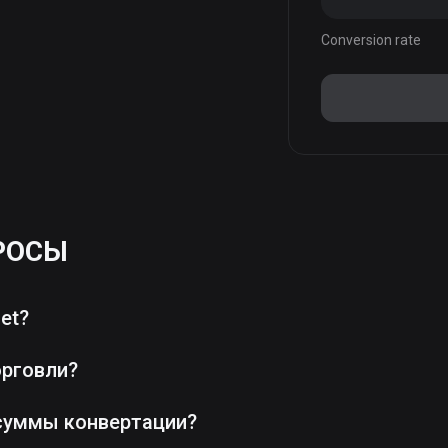
Conversion rate
РОСЫ
et?
орговли?
суммы конвертации?