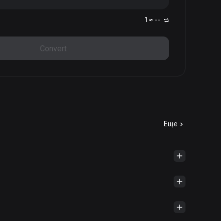
1 ≈ --
Convert
Еще