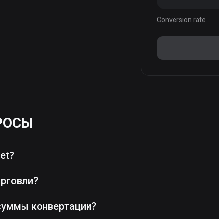
Conversion rate
РОСЫ
et?
орговли?
суммы конвертации?