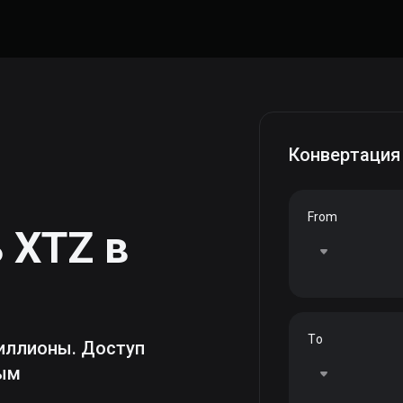
Конвертация
From
ь
XTZ
в
To
иллионы. Доступ
ным