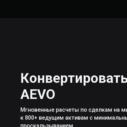
Конвертироват
AEVO
Мгновенные расчеты по сделкам на м
к 800+ ведущим активам с минималь
проскальзыванием.