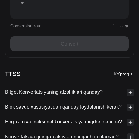
Conversion rate
1 ≈ --
Convert
TTSS
Ko'proq
Bitget Konvertatsiyaning afzalliklari qanday?
Blok savdo xususiyatidan qanday foydalanish kerak?
Eng kam va maksimal konvertatsiya miqdori qancha?
Konvertatsiya qilingan aktivlarimni qachon olaman?