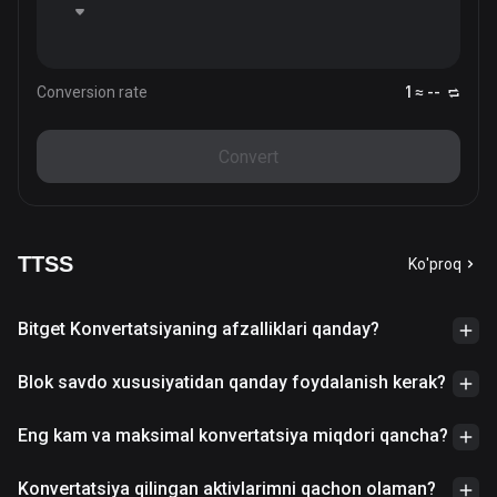
Conversion rate
1 ≈ --
Convert
TTSS
Ko'proq
Bitget Konvertatsiyaning afzalliklari qanday?
Blok savdo xususiyatidan qanday foydalanish kerak?
Eng kam va maksimal konvertatsiya miqdori qancha?
Konvertatsiya qilingan aktivlarimni qachon olaman?