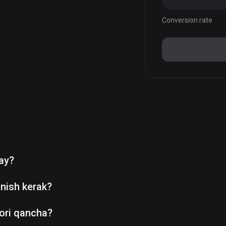
Conversion rate
day?
nish kerak?
ori qancha?