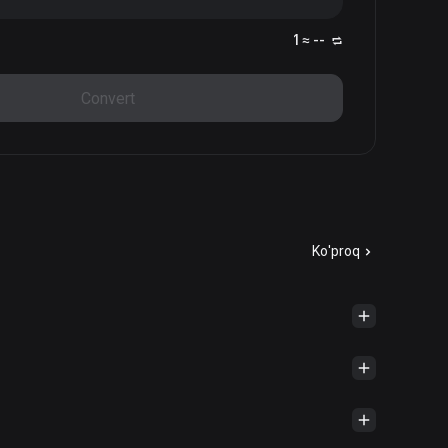
1 ≈ --
Convert
Ko'proq