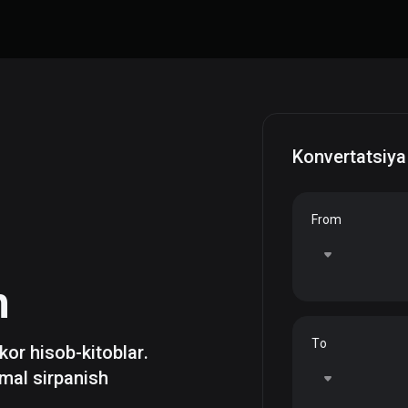
Konvertatsiya
From
h
To
zkor hisob-kitoblar.
mal sirpanish