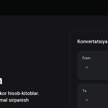
Konvertatsiya
From
h
To
zkor hisob-kitoblar.
mal sirpanish