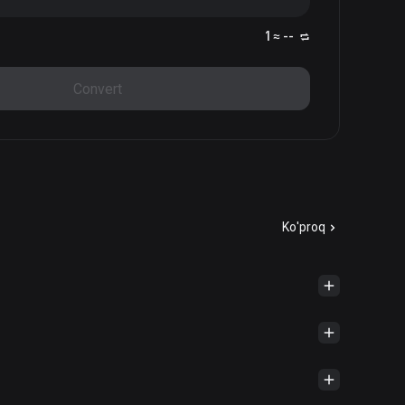
1 ≈ --
Convert
Ko'proq