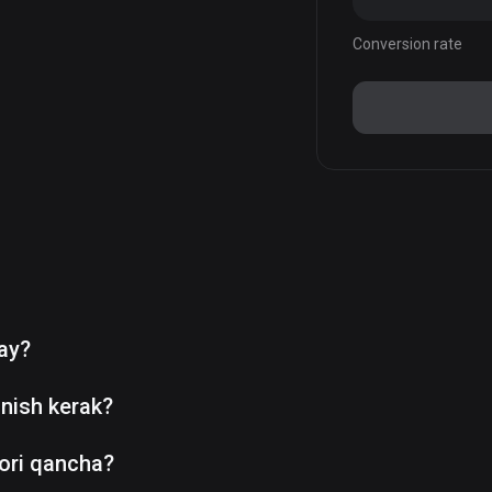
Conversion rate
day?
nish kerak?
ori qancha?