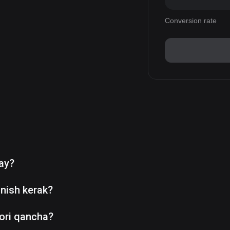
Conversion rate
day?
nish kerak?
ori qancha?