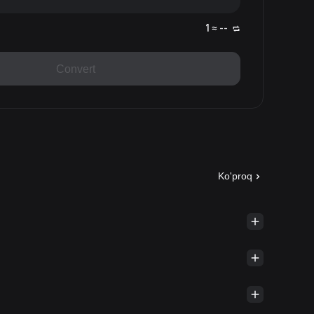
1 ≈ --
Convert
Ko'proq