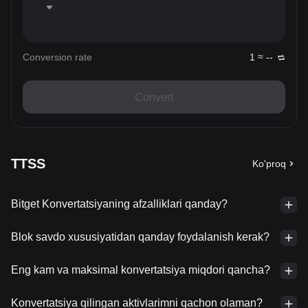
Conversion rate
1 ≈ --
Convert
TTSS
Ko'proq
Bitget Konvertatsiyaning afzalliklari qanday?
Blok savdo xususiyatidan qanday foydalanish kerak?
Eng kam va maksimal konvertatsiya miqdori qancha?
Konvertatsiya qilingan aktivlarimni qachon olaman?