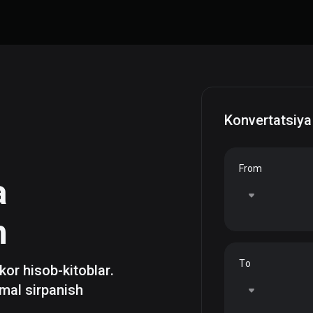
Konvertatsiya
From
a
h
To
zkor hisob-kitoblar.
mal sirpanish