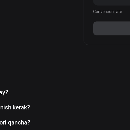
Conversion rate
day?
nish kerak?
ori qancha?