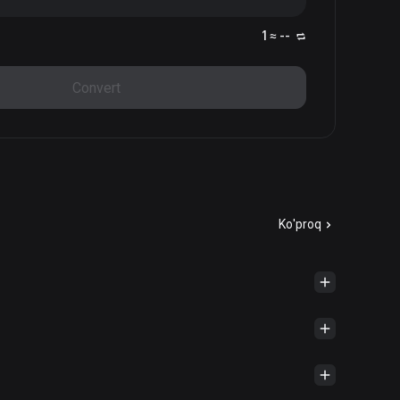
1 ≈ --
Convert
Ko'proq