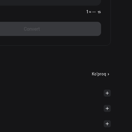
1 ≈ --
Convert
Ko'proq