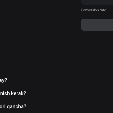
Conversion rate
day?
nish kerak?
ori qancha?