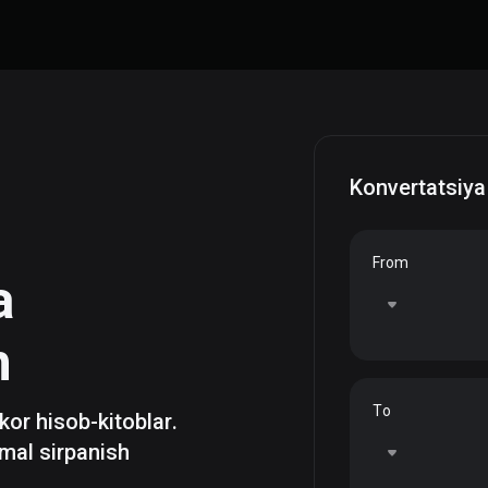
Konvertatsiya
From
a
h
To
zkor hisob-kitoblar.
mal sirpanish