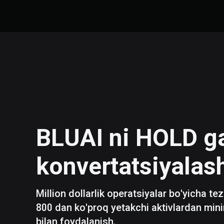
BLUAI
ni
HOLD
g
konvertatsiyalas
Million dollarlik operatsiyalar bo'yicha te
800 dan ko'proq yetakchi aktivlardan mini
bilan foydalanish.