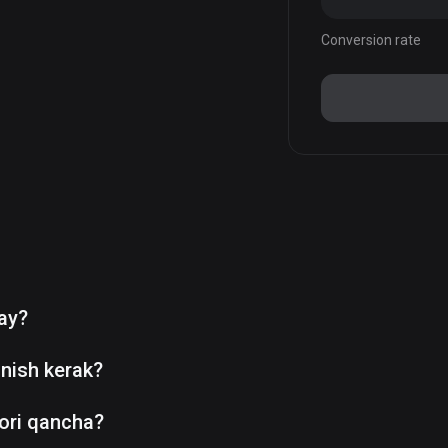
Conversion rate
day?
nish kerak?
ori qancha?