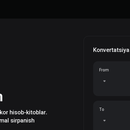
Konvertatsiya
From
h
To
zkor hisob-kitoblar.
mal sirpanish