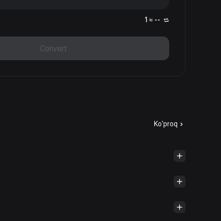
1 ≈ --
Convert
Ko'proq