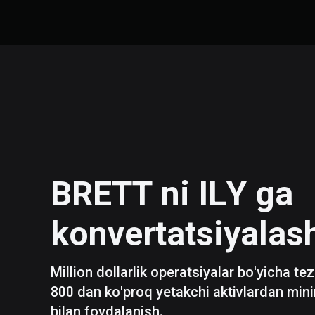
BRETT
ni
ILY
ga
konvertatsiyalas
Million dollarlik operatsiyalar bo'yicha te
800 dan ko'proq yetakchi aktivlardan mini
bilan foydalanish.