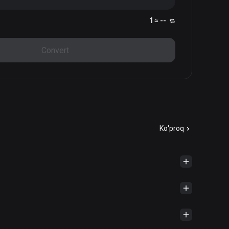
1 ≈ --
Convert
Ko'proq