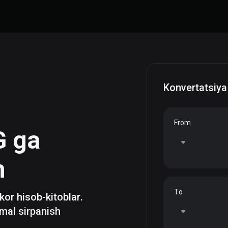
Konvertatsiya
From
G
ga
h
To
zkor hisob-kitoblar.
mal sirpanish