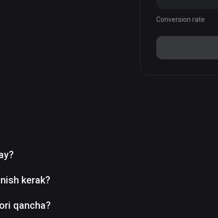
Conversion rate
day?
nish kerak?
ori qancha?