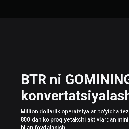
BTR
ni
GOMININ
konvertatsiyalas
Million dollarlik operatsiyalar bo'yicha te
800 dan ko'proq yetakchi aktivlardan mini
bilan foydalanish.