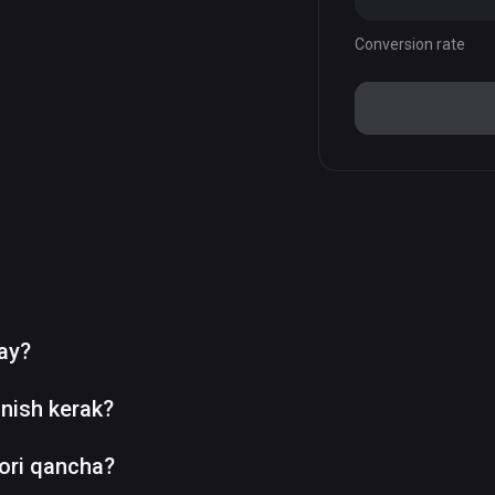
Conversion rate
day?
nish kerak?
ori qancha?