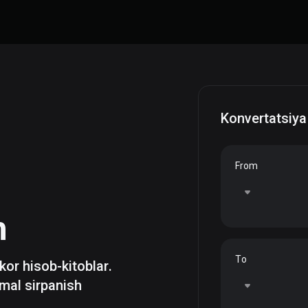
Konvertatsiya
From
h
To
zkor hisob-kitoblar.
mal sirpanish