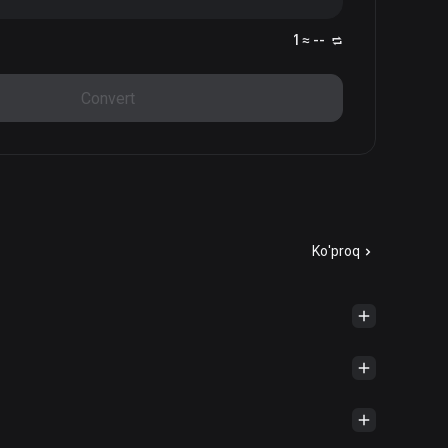
1 ≈ --
Convert
Ko'proq