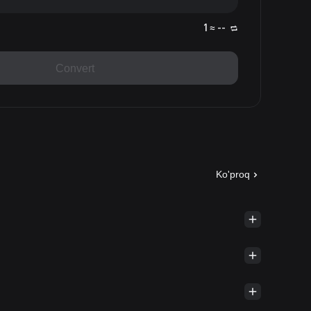
1 ≈ --
Convert
Ko'proq