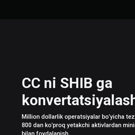
CC
ni
SHIB
ga
konvertatsiyalas
Million dollarlik operatsiyalar bo'yicha te
800 dan ko'proq yetakchi aktivlardan mini
bilan foydalanish.