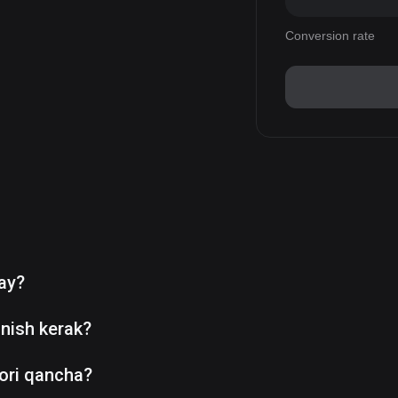
Conversion rate
day?
nish kerak?
ori qancha?