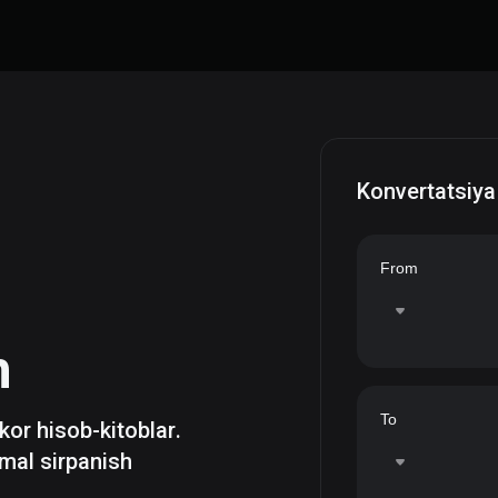
Konvertatsiya
From
h
To
zkor hisob-kitoblar.
mal sirpanish