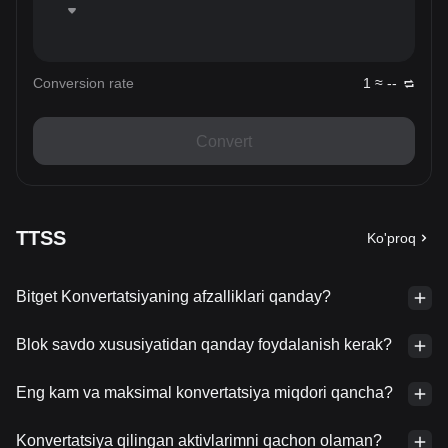
Conversion rate
1 ≈ --
Convert
TTSS
Ko'proq
Bitget Konvertatsiyaning afzalliklari qanday?
Blok savdo xususiyatidan qanday foydalanish kerak?
Eng kam va maksimal konvertatsiya miqdori qancha?
Konvertatsiya qilingan aktivlarimni qachon olaman?