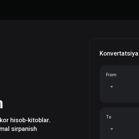
Konvertatsiya
From
h
To
zkor hisob-kitoblar.
mal sirpanish