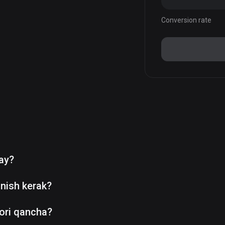
Conversion rate
day?
nish kerak?
ori qancha?