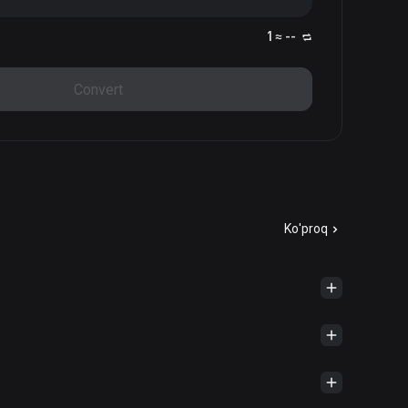
1 ≈ --
Convert
Ko'proq