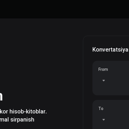
Konvertatsiya
From
h
To
zkor hisob-kitoblar.
mal sirpanish