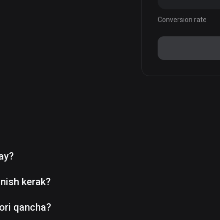
Conversion rate
day?
nish kerak?
ori qancha?