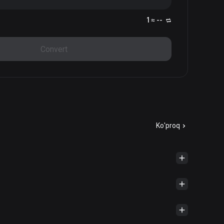
1 ≈ --
Convert
Ko'proq