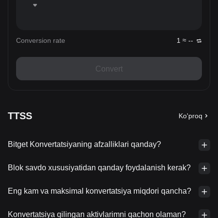
Conversion rate
1 ≈ --
Convert
TTSS
Ko'proq
Bitget Konvertatsiyaning afzalliklari qanday?
Blok savdo xususiyatidan qanday foydalanish kerak?
Eng kam va maksimal konvertatsiya miqdori qancha?
Konvertatsiya qilingan aktivlarimni qachon olaman?