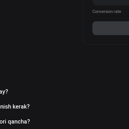
Conversion rate
day?
nish kerak?
ori qancha?