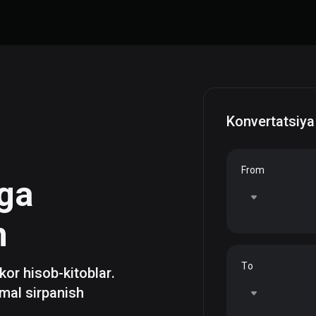
Konvertatsiya
From
ga
h
To
zkor hisob-kitoblar.
mal sirpanish