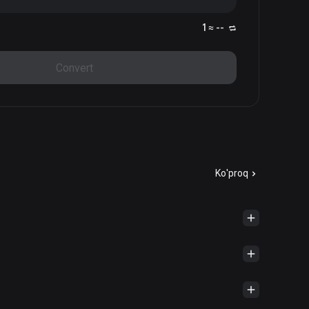
1 ≈ --
Convert
Ko'proq