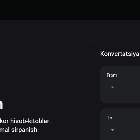
Konvertatsiya
From
h
To
zkor hisob-kitoblar.
mal sirpanish