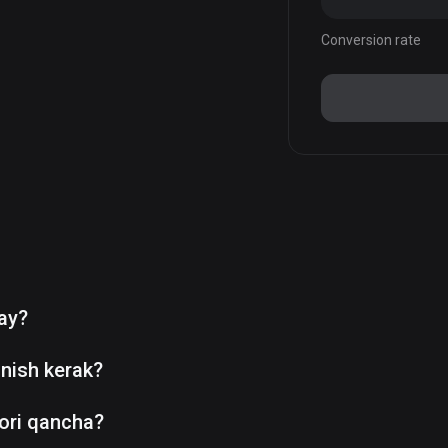
Conversion rate
day?
nish kerak?
ori qancha?