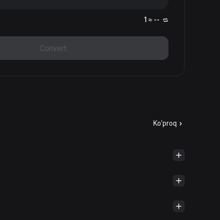
1 ≈ --
Convert
Ko'proq