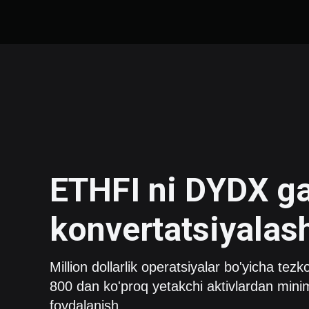
ETHFI
ni
DYDX
g
konvertatsiyalas
Million dollarlik operatsiyalar bo'yicha tezk
800 dan ko'proq yetakchi aktivlardan minim
foydalanish.