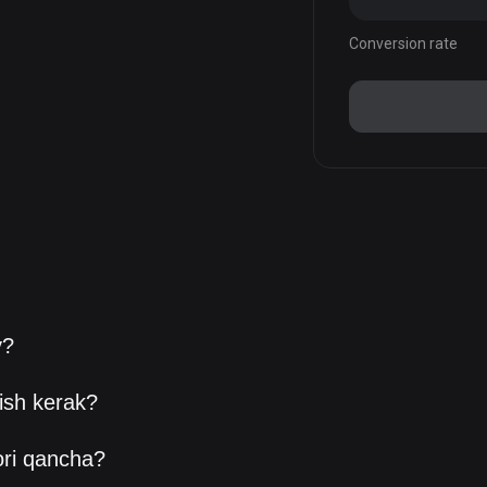
Conversion rate
y?
ish kerak?
ori qancha?