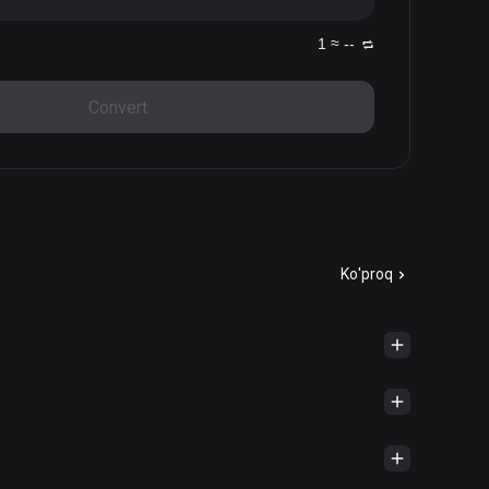
1 ≈ --
Convert
Ko'proq