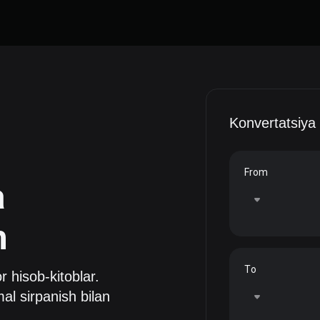
Konvertatsiya
From
a
h
To
or hisob-kitoblar.
al sirpanish bilan