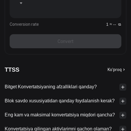
Conversion rate
1 ≈ --
Convert
TTSS
Ko'proq
Bitget Konvertatsiyaning afzalliklari qanday?
Blok savdo xususiyatidan qanday foydalanish kerak?
Eng kam va maksimal konvertatsiya miqdori qancha?
Konvertatsiya qilingan aktivlarimni qachon olaman?