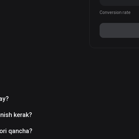
Conversion rate
day?
nish kerak?
ori qancha?