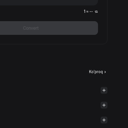
1 ≈ --
Convert
Ko'proq