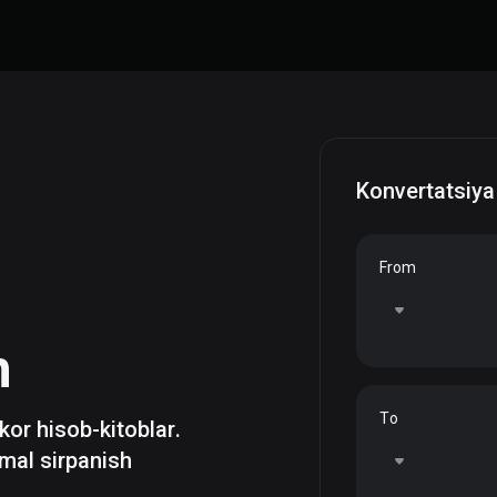
Konvertatsiya
From
h
To
zkor hisob-kitoblar.
mal sirpanish