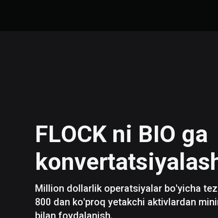
FLOCK
ni
BIO
ga
konvertatsiyalas
Million dollarlik operatsiyalar bo'yicha te
800 dan ko'proq yetakchi aktivlardan mini
bilan foydalanish.