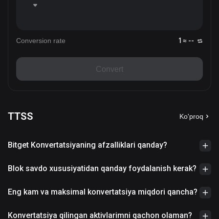
Conversion rate
1 ≈ --
Convert
TTSS
Ko'proq
Bitget Konvertatsiyaning afzalliklari qanday?
Blok savdo xususiyatidan qanday foydalanish kerak?
Eng kam va maksimal konvertatsiya miqdori qancha?
Konvertatsiya qilingan aktivlarimni qachon olaman?