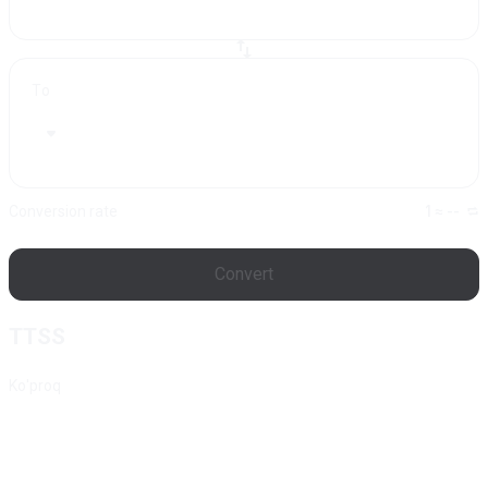
To
Conversion rate
1 ≈ --
Convert
TTSS
Ko'proq