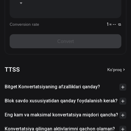
Conversion rate
1 ≈ --
Convert
TTSS
Ko'proq
Bitget Konvertatsiyaning afzalliklari qanday?
Blok savdo xususiyatidan qanday foydalanish kerak?
Eng kam va maksimal konvertatsiya miqdori qancha?
Konvertatsiya qilingan aktivlarimni qachon olaman?