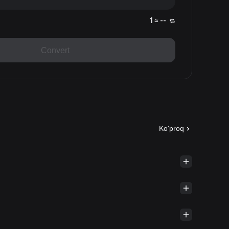
1 ≈ --
Convert
Ko'proq