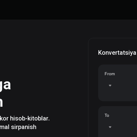
Konvertatsiya
From
ga
h
To
zkor hisob-kitoblar.
mal sirpanish