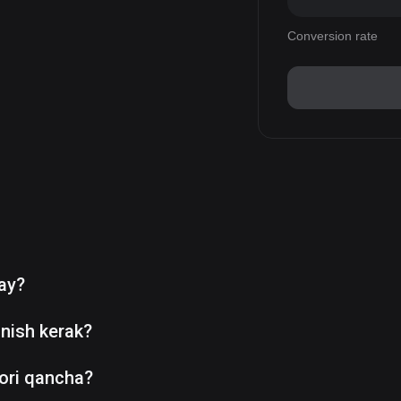
Conversion rate
day?
nish kerak?
ori qancha?