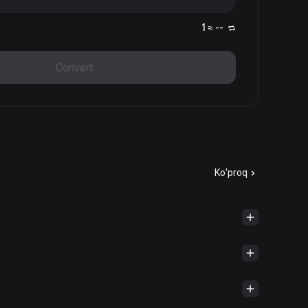
1 ≈ --
Convert
Ko'proq