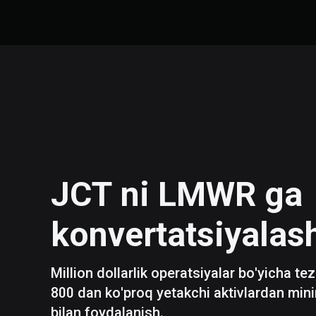
JCT
ni
LMWR
ga
konvertatsiyalas
Million dollarlik operatsiyalar bo'yicha te
800 dan ko'proq yetakchi aktivlardan mini
bilan foydalanish.