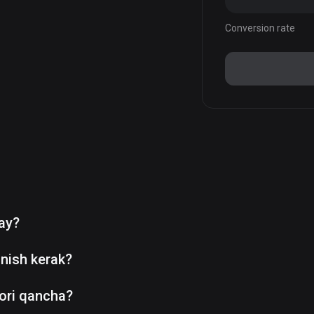
Conversion rate
day?
nish kerak?
ori qancha?