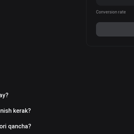
Conversion rate
day?
nish kerak?
ori qancha?