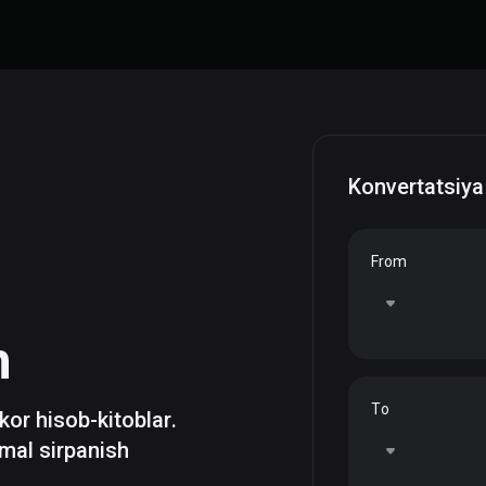
Konvertatsiya
From
h
To
zkor hisob-kitoblar.
mal sirpanish