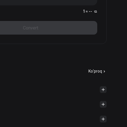
1 ≈ --
Convert
Ko'proq