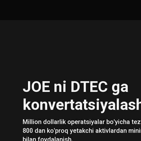
JOE
ni
DTEC
ga
konvertatsiyalas
Million dollarlik operatsiyalar bo'yicha te
800 dan ko'proq yetakchi aktivlardan mini
bilan foydalanish.