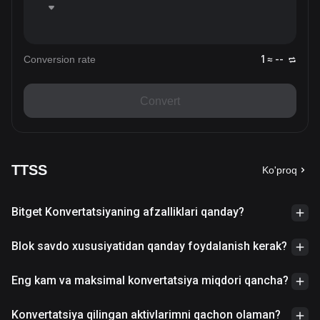
Conversion rate
1 ≈ --
Convert
TTSS
Ko'proq
Bitget Konvertatsiyaning afzalliklari qanday?
Blok savdo xususiyatidan qanday foydalanish kerak?
Eng kam va maksimal konvertatsiya miqdori qancha?
Konvertatsiya qilingan aktivlarimni qachon olaman?