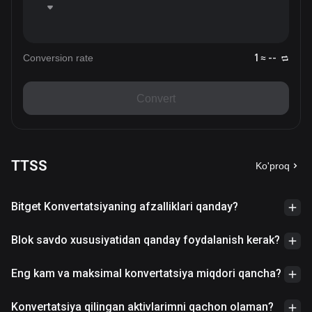
Conversion rate
1 ≈ --
Convert
TTSS
Ko'proq
Bitget Konvertatsiyaning afzalliklari qanday?
Blok savdo xususiyatidan qanday foydalanish kerak?
Eng kam va maksimal konvertatsiya miqdori qancha?
Konvertatsiya qilingan aktivlarimni qachon olaman?