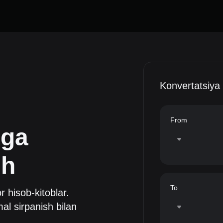
Konvertatsiya
From
ga
sh
To
or hisob-kitoblar.
al sirpanish bilan