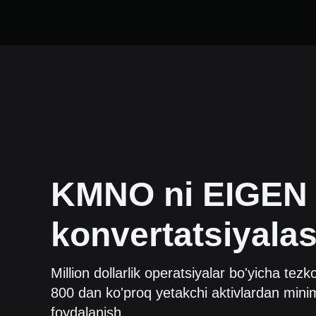
KMNO
ni
EIGEN
konvertatsiyala
Million dollarlik operatsiyalar bo'yicha tezk
800 dan ko'proq yetakchi aktivlardan minim
foydalanish.