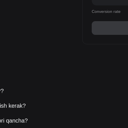
Conversion rate
y?
ish kerak?
ori qancha?