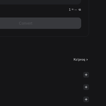
1 ≈ --
Convert
Ko'proq