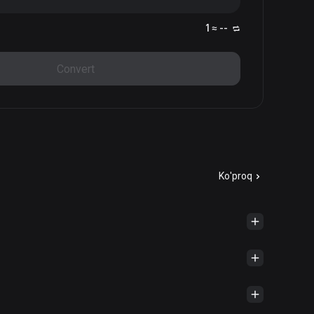
1 ≈ --
Convert
Ko'proq