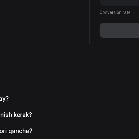
Conversion rate
day?
nish kerak?
ori qancha?