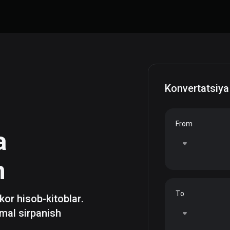
Konvertatsiya
From
a
h
To
zkor hisob-kitoblar.
mal sirpanish