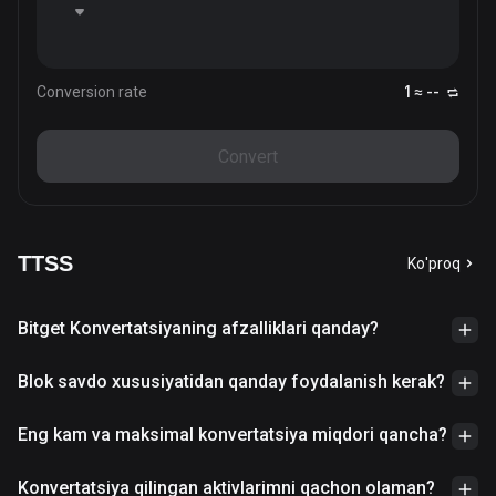
Conversion rate
1 ≈ --
Convert
TTSS
Ko'proq
Bitget Konvertatsiyaning afzalliklari qanday?
Blok savdo xususiyatidan qanday foydalanish kerak?
Eng kam va maksimal konvertatsiya miqdori qancha?
Konvertatsiya qilingan aktivlarimni qachon olaman?