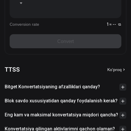
Conversion rate
1 ≈ --
Convert
TTSS
Ko'proq
Bitget Konvertatsiyaning afzalliklari qanday?
Blok savdo xususiyatidan qanday foydalanish kerak?
Eng kam va maksimal konvertatsiya miqdori qancha?
Konvertatsiya qilingan aktivlarimni qachon olaman?