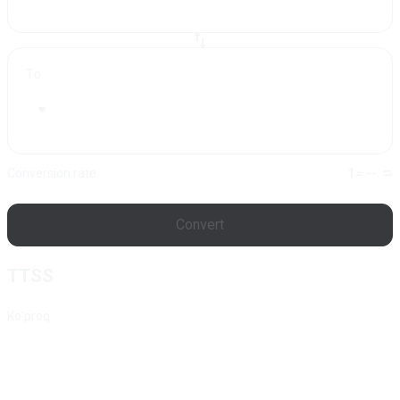
To
Conversion rate
1 ≈ --
Convert
TTSS
Ko'proq