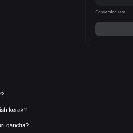
Conversion rate
y?
ish kerak?
ori qancha?