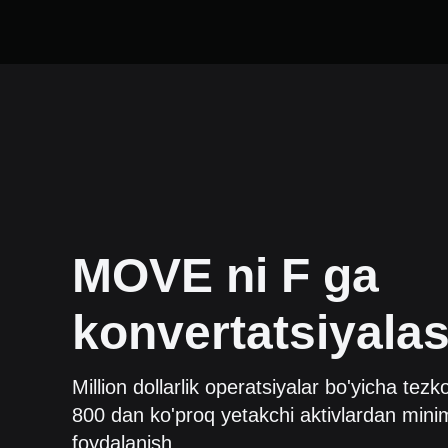
MOVE
ni
F
ga
konvertatsiyala
Million dollarlik operatsiyalar bo'yicha tezk
800 dan ko'proq yetakchi aktivlardan minim
foydalanish.