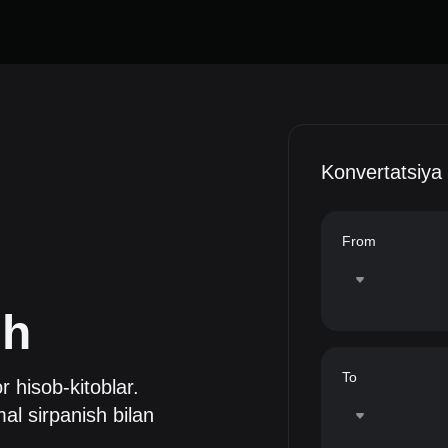
Konvertatsiya
From
sh
To
or hisob-kitoblar.
al sirpanish bilan