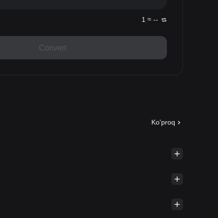
1 ≈ --
Convert
Ko'proq