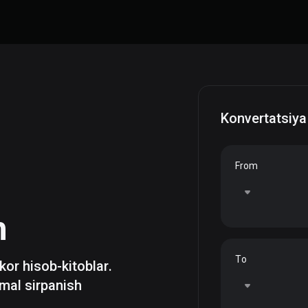
Konvertatsiya
From
h
To
zkor hisob-kitoblar.
mal sirpanish