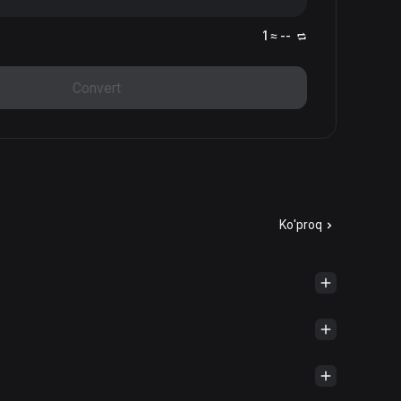
1 ≈ --
Convert
Ko'proq