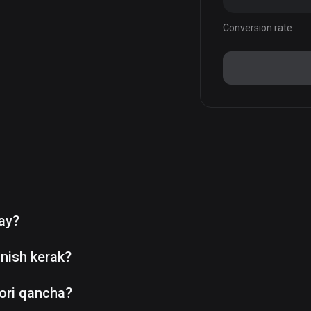
Conversion rate
day?
nish kerak?
ori qancha?